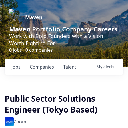
Maven
Maven Portfolio Company Careers
Work with Bold Founders with a Vision
Worth Fighting For
0
jobs ·
0
companies
Jobs
Companies
Talent
My
alerts
Public Sector Solutions
Engineer (Tokyo Based)
Zoom