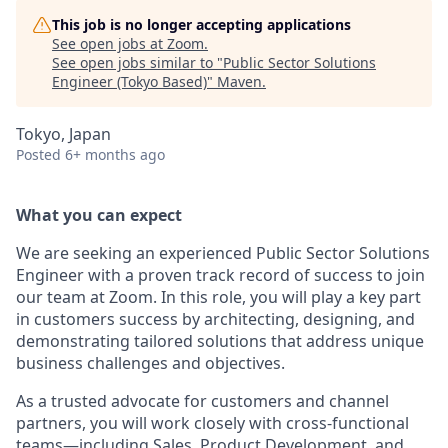
This job is no longer accepting applications
See open jobs at
Zoom
.
See open jobs similar to "
Public Sector Solutions
Engineer (Tokyo Based)
"
Maven
.
Tokyo, Japan
Posted
6+ months ago
What you can expect
We are seeking an experienced
Public Sector
Solutions
Engineer with a proven track record of success to join
our team at Zoom. In this role, you will play a key part
in
customers
success by architecting, designing, and
demonstrating tailored solutions that address unique
business challenges and objectives.
As a trusted advocate for customers and channel
partners, you will work closely with cross-functional
teams—including Sales, Product Development, and